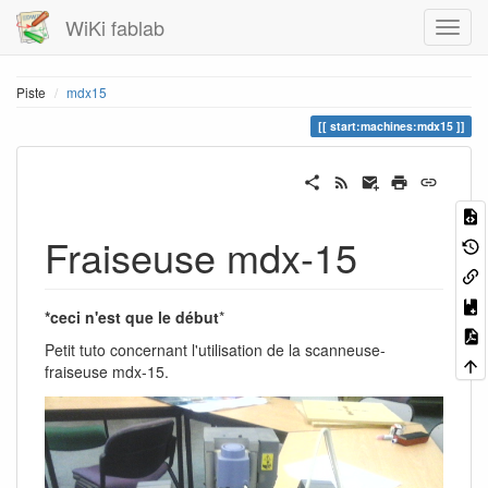
WiKi fablab
Piste
mdx15
start:machines:mdx15
Fraiseuse mdx-15
*ceci n'est que le début
*
Petit tuto concernant l'utilisation de la scanneuse-
fraiseuse mdx-15.