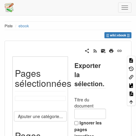
Piste
ebook
wiki:ebook
Exporter
Pages
la
sélectionnées
sélection.
Titre du
document
Ajouter une catégorie...
Ignorer les
pages
Pages
interdites