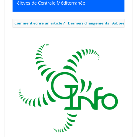
élèves de Centrale Méditerranée
Comment écrire un article ?
Derniers changements
Arborescence