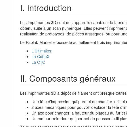
I. Introduction
Les imprimantes 3D sont des appareils capables de fabriquer
obtenu suite à un scan numérique. Elles peuvent imprimer de
réalisation de prototypes, de pièces artistiques, ou pour une
Le Fablab Marseille possède actuellement trois imprimante
L'Ultimaker
La CubeX
La CTC
II. Composants généraux
Les imprimantes 3D à dépôt de filament ont presque toute
Une tête d'impression qui permet de chauffer le fil e
2 axes mécaniques pour pouvoir déplacer la tête d'i
Un axe pour changer la hauteur du plateau au fur et
Un moteur extrudeur qui permet de pousser le fil plasti
Tous ces composants sont commandés grâce à une carte